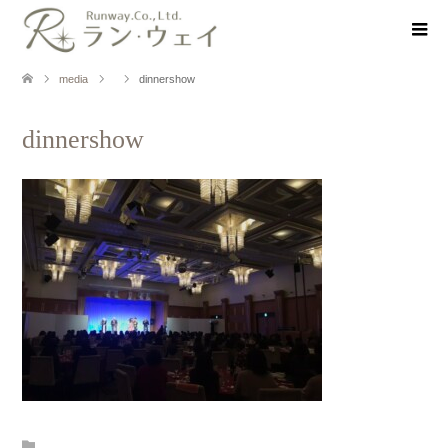
media
dinnershow
dinnershow